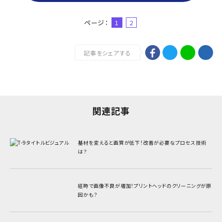
ページ：
1
2
記事をシェアする
関連記事
基材を変えると画質が低下！改善が必要なプロセス技術
は？
経時で画像不良が増加！
プリントヘッドのクリーニングが原
因かも？