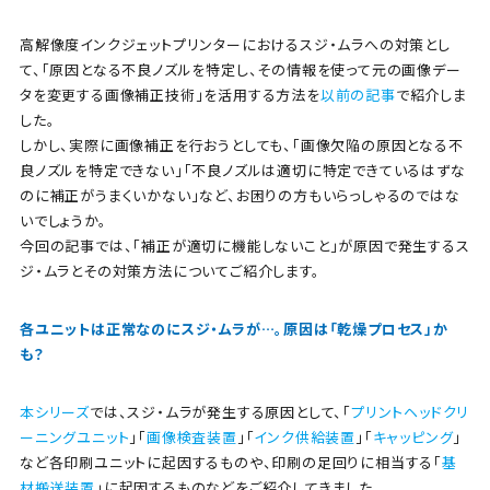
高解像度インクジェットプリンターにおけるスジ・ムラへの対策とし
て、「原因となる不良ノズルを特定し、その情報を使って元の画像デー
タを変更する画像補正技術」を活用する方法を
以前の記事
で紹介しま
した。
しかし、実際に画像補正を行おうとしても、「画像欠陥の原因となる不
良ノズルを特定できない」「不良ノズルは適切に特定できているはずな
のに補正がうまくいかない」など、お困りの方もいらっしゃるのではな
いでしょうか。
今回の記事では、「補正が適切に機能しないこと」が原因で発生するス
ジ・ムラとその対策方法についてご紹介します。
各ユニットは正常なのにスジ・ムラが…。原因は「乾燥プロセス」か
も
？
本シリーズ
では、スジ・ムラが発生する原因として、「
プリントヘッドクリ
ーニングユニット
」「
画像検査装置
」「
インク供給装置
」「
キャッピング
」
など各印刷ユニットに起因するものや、印刷の足回りに相当する「
基
材搬送装置
」に起因するものなどをご紹介してきました。